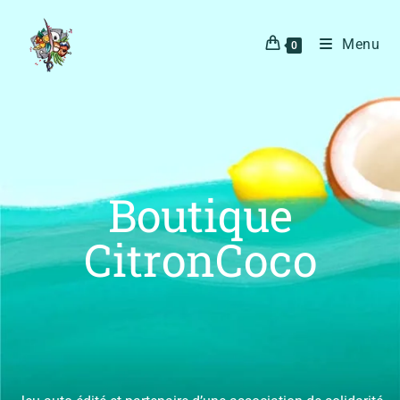
Menu
0
Boutique
CitronCoco